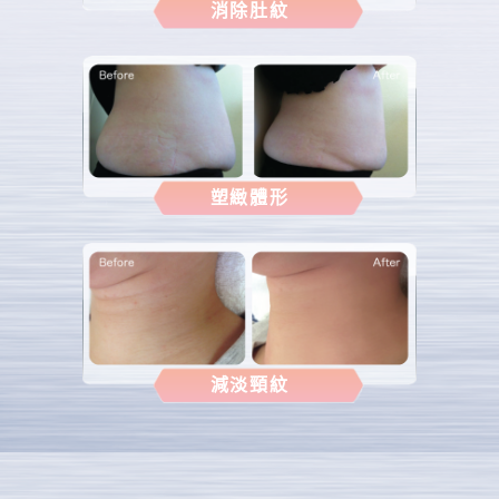
消除肚紋
塑緻體形
減淡頸紋