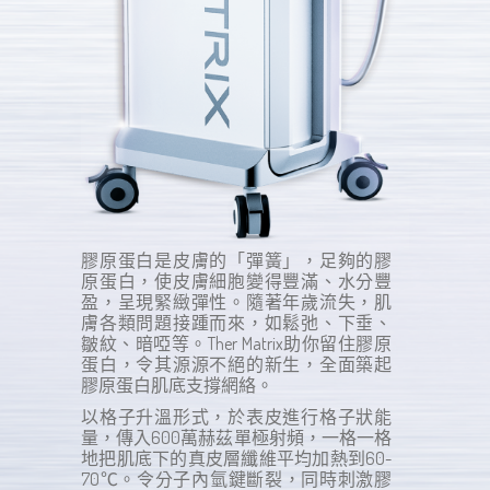
膠原蛋白是皮膚的「彈簧」，足夠的膠
原蛋白，使皮膚細胞變得豐滿、水分豐
盈，呈現緊緻彈性。隨著年歲流失，肌
膚各類問題接踵而來，如鬆弛、下垂、
皺紋、暗啞等。Ther Matrix助你留住膠原
蛋白，令其源源不絕的新生，全面築起
膠原蛋白肌底支撐網絡。
以格子升溫形式，於表皮進行格子狀能
量，傳入600萬赫茲單極射頻，一格一格
地把肌底下的真皮層纖維平均加熱到60-
70℃。令分子內氫鍵斷裂，同時刺激膠