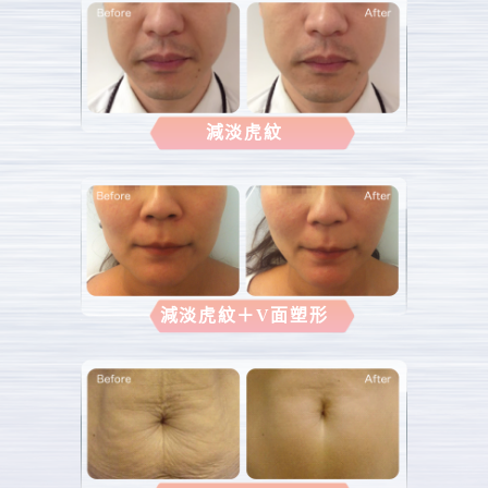
減淡虎紋
減淡虎紋＋V面塑形